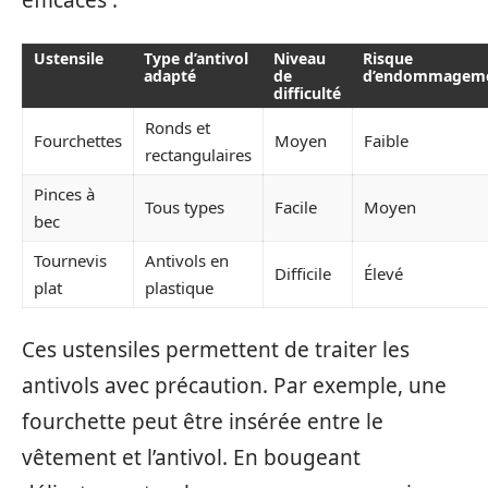
efficaces :
Ustensile
Type d’antivol
Niveau
Risque
adapté
de
d’endommagem
difficulté
Ronds et
Fourchettes
Moyen
Faible
rectangulaires
Pinces à
Tous types
Facile
Moyen
bec
Tournevis
Antivols en
Difficile
Élevé
plat
plastique
Ces ustensiles permettent de traiter les
antivols avec précaution. Par exemple, une
fourchette peut être insérée entre le
vêtement et l’antivol. En bougeant