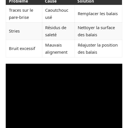
Problème
Cause
Solution
Traces sur le
Caoutchouc
Remplacer les balais
pare-brise
usé
Résidus de
Nettoyer la surface
Stries
saleté
des balais
Mauvais
Réajuster la position
Bruit excessif
alignement
des balais